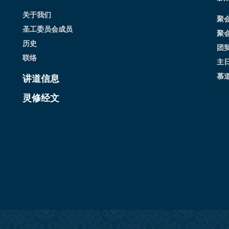
关于我们
聚
圣工委员会成员
聚
历史
团
联络
主
慕
讲道信息
灵修经文