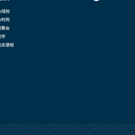
会须知
会时间
契聚会
日学
道友课程